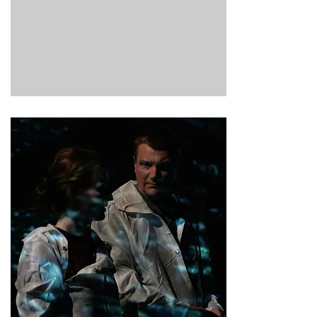
ARKEOLOGENE
Fire arkeologer på Island. I møte med
levningene etter en kvinne som levde der i
ca 930 oppstår en drakamp mellom dem om
hvem og hva hun kan ha vært.