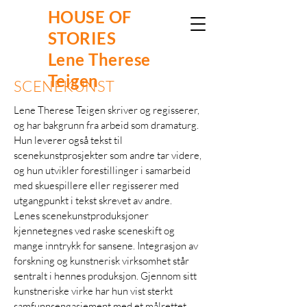
HOUSE OF
STORIES
Lene Therese
Teigen
SCENEKUNST
Lene Therese Teigen skriver og regisserer,
og har bakgrunn fra arbeid som dramaturg.
Hun leverer også tekst til
scenekunstprosjekter som andre tar videre,
og hun utvikler forestillinger i samarbeid
med skuespillere eller regisserer med
utgangpunkt i tekst skrevet av andre.
Lenes scenekunstproduksjoner
kjennetegnes ved raske sceneskift og
mange inntrykk for sansene. Integrasjon av
forskning og kunstnerisk virksomhet står
sentralt i hennes produksjon. Gjennom sitt
kunstneriske virke har hun vist sterkt
samfunnsengasjement med et målrettet