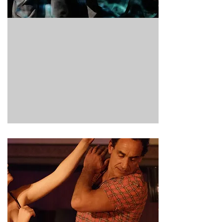
EPLER SOM FALLER
I et episk landskap av intime øyeblikk
utspiller tretten menneskers liv seg. De
møtes og glir fra hverandre, faller og reiser