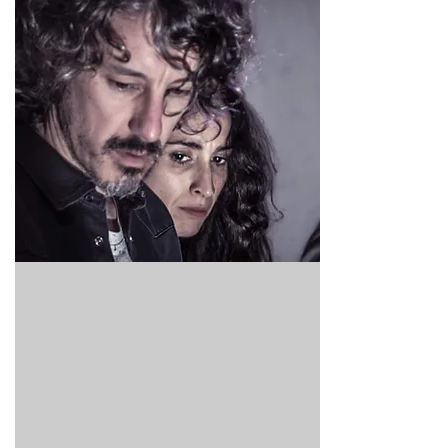
TO DAGER I ROMA
Agnes og Jon reiser utenlands til et
feriested der de treffer et annet par.
Kvinnen bærer likhetstrekk med Agnes, som
har hatt et forhold til mannen hennes for
lenge siden: To dager i Roma.