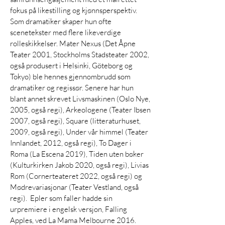
fokus på likestilling og kjønnsperspektiv.
Som dramatiker skaper hun ofte
scenetekster med flere likeverdige
rolleskikkelser. Mater Nexus (Det Åpne
Teater 2001, Stockholms Stadsteater 2002,
også produsert i Helsinki, Göteborg og
Tokyo) ble hennes gjennombrudd som
dramatiker og regissør. Senere har hun
blant annet skrevet Livsmaskinen (Oslo Nye,
2005, også regi), Arkeologene (Teater Ibsen
2007, også regi), Square (litteraturhuset,
2009, også regi), Under vår himmel (Teater
Innlandet, 2012, også regi), To Dager i
Roma (La Escena 2019), Tiden uten bøker
(Kulturkirken Jakob 2020, også regi), Livias
Rom (Cornerteateret 2022, også regi) og
Mødrevariasjonar (Teater Vestland, også
regi). Epler som faller hadde sin
urpremiere i engelsk versjon, Falling
Apples, ved La Mama Melbourne 2016.