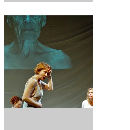
MATER NEXUS
Stykket utfordrer dramaturgisk ved bruk av
ulike teater konvensjoner og visuelle
endringer gjennom handlingsforløpet.