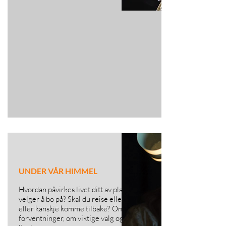
UNDER VÅR HIMMEL
Hvordan påvirkes livet ditt av plassen du
velger å bo på? Skal du reise eller skal du bli,
eller kanskje komme tilbake? Om
forventninger, om viktige valg og om selve