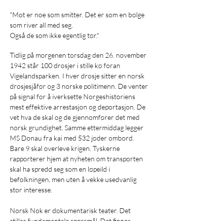
"Mot er noe som smitter. Det er som en bølge
som river all med seg.
Også de som ikke egentlig tør."
Tidlig på morgenen torsdag den 26. november
1942 står 100 drosjer i stille kø foran
Vigelandsparken. I hver drosje sitter en norsk
drosjesjåfør og 3 norske politimenn. De venter
på signal for å iverksette Norgeshistoriens
mest effektive arrestasjon og deportasjon. De
vet hva de skal og de gjennomfører det med
norsk grundighet. Samme ettermiddag legger
MS Donau fra kai med 532 jøder ombord.
Bare 9 skal overleve krigen. Tyskerne
rapporterer hjem at nyheten om transporten
skal ha spredd seg som en løpeild i
befolkningen, men uten å vekke usedvanlig
stor interesse.
Norsk Nok er dokumentarisk teater. Det
stiller fundamentale spørsmål. Det finnes