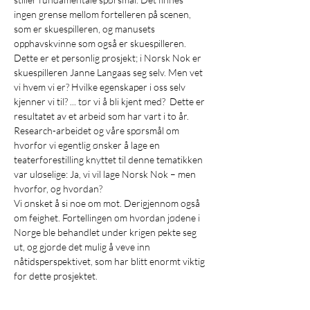
ingen grense mellom fortelleren på scenen,
som er skuespilleren, og manusets
opphavskvinne som også er skuespilleren.
Dette er et personlig prosjekt; i Norsk Nok er
skuespilleren Janne Langaas seg selv. Men vet
vi hvem vi er? Hvilke egenskaper i oss selv
kjenner vi til? ... tør vi å bli kjent med? Dette er
resultatet av et arbeid som har vart i to år.
Research-arbeidet og våre spørsmål om
hvorfor vi egentlig ønsker å lage en
teaterforestilling knyttet til denne tematikken
var uløselige: Ja, vi vil lage Norsk Nok – men
hvorfor, og hvordan?
Vi ønsket å si noe om mot. Derigjennom også
om feighet. Fortellingen om hvordan jødene i
Norge ble behandlet under krigen pekte seg
ut, og gjorde det mulig å veve inn
nåtidsperspektivet, som har blitt enormt viktig
for dette prosjektet.