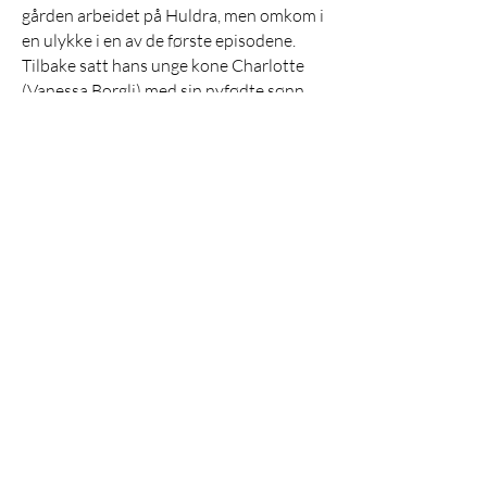
gården arbeidet på Huldra, men omkom i
en ulykke i en av de første episodene.
Tilbake satt hans unge kone Charlotte
(Vanessa Borgli) med sin nyfødte sønn
Ola William (Ulrik Randsborg Lie), og
hun fikk store problemer med å
imøtekomme svigermoren Aslaugs
(Kirsten Hofseth) strenge krav.
MEDVIRKENDE
ULF BREISTRAND
JARL EMSELL LARSEN
Serieskapere
LENE THERESE TEIGEN
Episodeforfatter
House of Stories
Dramatiker, regissør
I
Lene Therese Teigen
0047 91819119