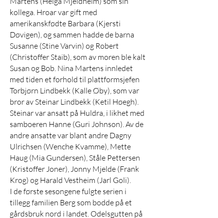
Martens (Helga Mjeldheim) som sin
kollega. Hroar var gift med
amerikanskfødte Barbara (Kjersti
Døvigen), og sammen hadde de barna
Susanne (Stine Varvin) og Robert
(Christoffer Staib), som av moren ble kalt
Susan og Bob. Nina Martens innledet
med tiden et forhold til plattformsjefen
Torbjørn Lindbekk (Kalle Øby), som var
bror av Steinar Lindbekk (Ketil Høegh).
Steinar var ansatt på Huldra, i likhet med
samboeren Hanne (Guri Johnson). Av de
andre ansatte var blant andre Dagny
Ulrichsen (Wenche Kvamme), Mette
Haug (Mia Gundersen), Ståle Pettersen
(Kristoffer Joner), Jonny Mjelde (Frank
Krog) og Harald Vestheim (Jarl Goli).
I de første sesongene fulgte serien i
tillegg familien Berg som bodde på et
gårdsbruk nord i landet. Odelsgutten på