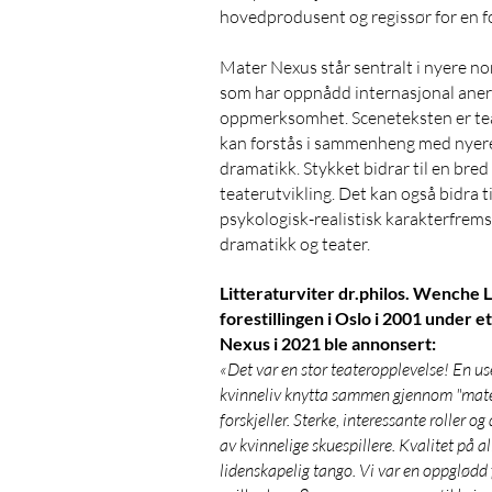
hovedprodusent og regissør for en for
Mater Nexus står sentralt i nyere no
som har oppnådd internasjonal anerkj
oppmerksomhet. Sceneteksten er tea
kan forstås i sammenheng med nyer
dramatikk. Stykket bidrar til en bre
teaterutvikling. Det kan også bidra 
psykologisk-realistisk karakterfremst
dramatikk og teater.
Litteraturviter dr.philos. Wenche
forestillingen i Oslo i 2001 under
Nexus i 2021 ble annonsert:
«Det var en stor teateropplevelse! En u
kvinneliv knytta sammen gjennom "mater
forskjeller. Sterke, interessante roller o
av kvinnelige skuespillere. Kvalitet på 
lidenskapelig tango. Vi var en oppglødd 