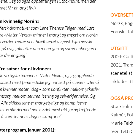
innene! Jeg så også oppsetningen i Stockholm, men den
ket får et langt liv!»
OVERSET
En kvinnelig Norén»
Norsk, Enge
 fersk dramatiker som Lene Therese Teigen med Lars
Fransk, Ita
kke «Mater Nexus» minner i mangt og meget om Norén
ns verden møter vi et bredt lerret av post-tsjekhovske
UTGITT
vn, på evig jakt etter den meningen og sammenhengen i
ar der en gang.”
2004: Gull
2021, Tran
Tre satser for ni kvinner»
scenetekst,
de viktigste temaene i Mater Nexus, og jeg opplevde
inkludert f
t sett mest feministiske jeg har sett på scenen. Uten å
 kvinner møter i dag – som konflikten mellom yrkesliv
sorg, mellom selvrealisering og selverkjennelse. Og
OGSÅ PR
.) Alle skikkelsene er mangetydige og kompliserte,
Stockholm 
exus blir dermed noe av det mest riktige og treffende
Kalmèr, Fo
r å være kvinne i dagens samfunn.”
Marie Feld
aterprogram, januar 2001):
regi: Tytti 