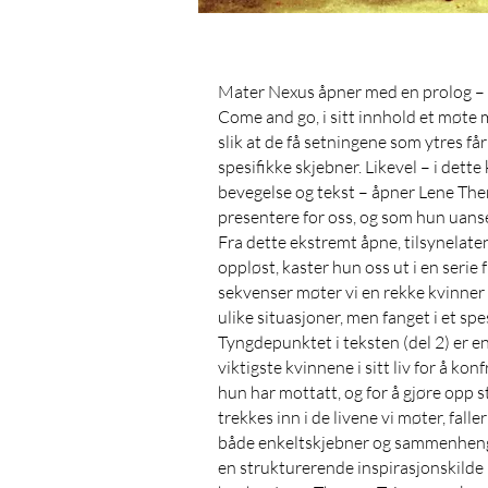
Mater Nexus åpner med en prolog – i
Come and go, i sitt innhold et møte m
slik at de få setningene som ytres fa
spesifikke skjebner. Likevel – i dette
bevegelse og tekst – åpner Lene The
presentere for oss, og som hun uanset
Fra dette ekstremt åpne, tilsynelate
oppløst, kaster hun oss ut i en serie
sekvenser møter vi en rekke kvinner –
ulike situasjoner, men fanget i et sp
Tyngdepunktet i teksten (del 2) er e
viktigste kvinnene i sitt liv for å
hun har mottatt, og for å gjøre opp st
trekkes inn i de livene vi møter, falle
både enkeltskjebner og sammenhenge
en strukturerende inspirasjonskilde