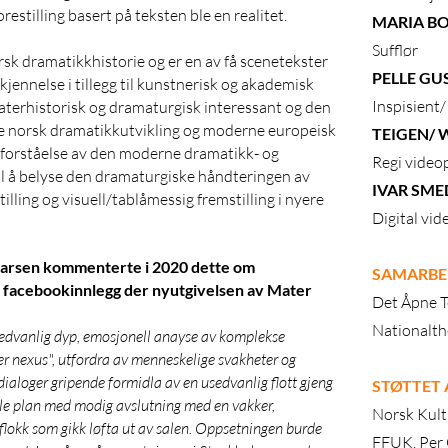
estilling basert på teksten ble en realitet.
MARIA B
Sufflør
rsk dramatikkhistorie og er en av få scenetekster
PELLE GU
ennelse i tillegg til kunstnerisk og akademisk
Inspisient
terhistorisk og dramaturgisk interessant og den
e norsk dramatikkutvikling og moderne europeisk
TEIGEN/ 
d forståelse av den moderne dramatikk- og
Regi video
til å belyse den dramaturgiske håndteringen av
IVAR SM
illing og visuell/tablåmessig fremstilling i nyere
Digital vi
 Larsen kommenterte i 2020 dette om
SAMARBE
 et facebookinnlegg der nyutgivelsen av Mater
Det Åpne T
Nationalth
sedvanlig dyp, emosjonell anayse av komplekse
 nexus", utfordra av menneskelige svakheter og
g dialoger gripende formidla av en usedvanlig flott gjeng
STØTTET
alle plan med modig avslutning med en vakker,
Norsk Kult
flokk som gikk løfta ut av salen. Oppsetningen burde
FFUK, Per 