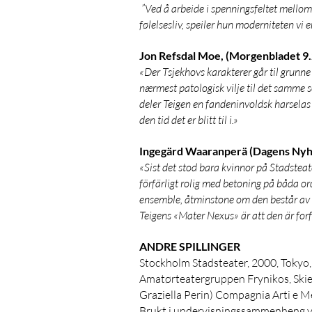
”Ved å arbeide i spenningsfeltet mellom
følelsesliv, speiler hun moderniteten vi 
Jon Refsdal Moe, (Morgenbladet 9
«Der Tsjekhovs karakterer går til grunne 
nærmest patologisk vilje til det samme 
deler Teigen en fandeninvoldsk harsela
den tid det er blitt til i.»
Ingegärd Waaranperä (Dagens Nyhe
«Sist det stod bara kvinnor på Stadste
förfärligt rolig med betoning på båda or
ensemble, åtminstone om den består av 
Teigens «Mater Nexus» är att den är forfä
ANDRE SPILLINGER
Stockholm Stadsteater, 2000, Tokyo, 
Amatørteatergruppen Frynikos, Skien, 
Graziella Perin) Compagnia Arti e Me
Brukt i undervisningssammenheng ve