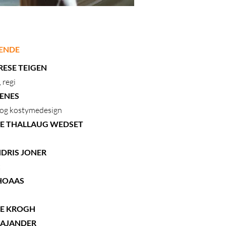
ENDE
RESE TEIGEN
 regi
ENES
 og kostymedesign
E THALLAUG WEDSET
NDRIS JONER
t
 HOAAS
E KROGH
KAJANDER