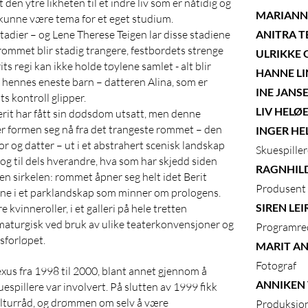
en ytre likheten til et indre liv som er nåtidig og
MARIANN
unne være tema for et eget studium.
stadier – og Lene Therese Teigen lar disse stadiene
ANITRA T
: rommet blir stadig trangere, festbordets strenge
ULRIKKE 
its regi kan ikke holde tøylene samlet - alt blir
HANNE L
hennes eneste barn – datteren Alina, som er
INE JANS
s kontroll glipper.
LIV HELØ
 Berit har fått sin dødsdom utsatt, men denne
ger formen seg nå fra det trangeste rommet – den
INGER HE
 og datter – ut i et abstrahert scenisk landskap
Skuespille
, og til dels hverandre, hva som har skjedd siden
RAGNHIL
igen sirkelen: rommet åpner seg helt idet Berit
Produsent
lene i et parklandskap som minner om prologens.
SIREN LE
e kvinneroller, i et galleri på hele tretten
maturgisk ved bruk av ulike teaterkonvensjoner og
Programre
sforløpet.
MARIT A
Fotograf
xus fra 1998 til 2000, blant annet gjennom å
ANNIKEN
spillere var involvert. På slutten av 1999 fikk
lturråd, og drømmen om selv å være
Produksjon