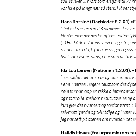
spilles hver 8. mars som en gave til kv
var ikke på langt nær så sterk. Håper styk
Hans Rossiné (Dagbladet 8.2.01) «
”Det er kanskje drøyt å sammenlikne en
Norén, men hennes helaftens teatersty
(...) For både i Noréns univers og i Teige
mennesker i drift, fulle av sorger og sa
livet som var en gang, eller som de tror v
Ida Lou Larsen (Nationen 1.2.01): «
”Forholdet mellom mor og barn er et av 
Lene Therese Teigens tekst som det dypes
nøle tar hun opp en rekke dilemmaer som
og morsrolle, mellom maktutøvelse og om
hun gjør det nyansert og fordomsfritt. (.
selvmotsigende og tvilrådige og Mater N
jeg har sett på scenen om hvordan det e
Halldis Hoaas (fra urpremierens te