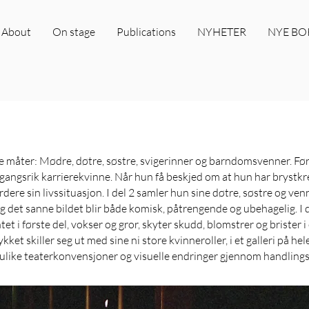
About
On stage
Publications
NYHETER
NYE BO
måter: Mødre, døtre, søstre, svigerinner og barndomsvenner. Første
amgangsrik karrierekvinne. Når hun få beskjed om at hun har brystkre
rdere sin livssituasjon. I del 2 samler hun sine døtre, søstre og ve
g det sanne bildet blir både komisk, påtrengende og ubehagelig. I d
tet i første del, vokser og gror, skyter skudd, blomstrer og brister i
t skiller seg ut med sine ni store kvinneroller, i et galleri på he
ulike teaterkonvensjoner og visuelle endringer gjennom handlings