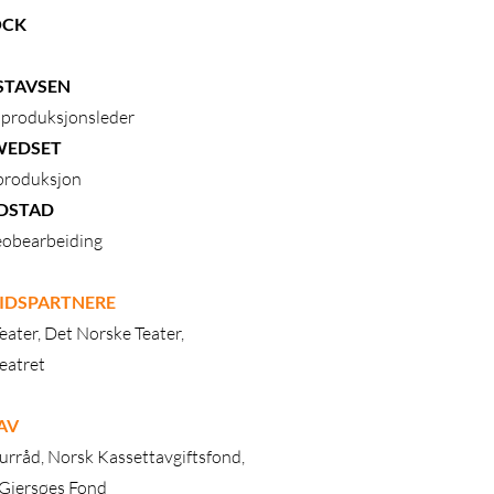
OCK
STAVSEN
/ produksjonsleder
WEDSET
produksjon
EDSTAD
deobearbeiding
IDSPARTNERE
eater, Det Norske Teater,
eatret
 AV
urråd, Norsk Kassettavgiftsfond,
Gjersøes Fond