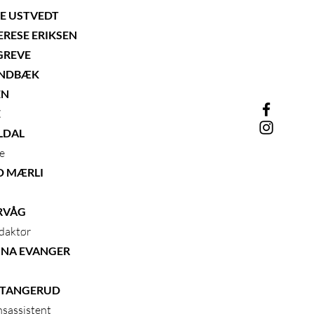
E USTVEDT
ERESE ERIKSEN
GREVE
INDBÆK
EN
E
LDAL
re
D MÆRLI
IRVÅG
daktør
NNA EVANGER
 TANGERUD
sassistent