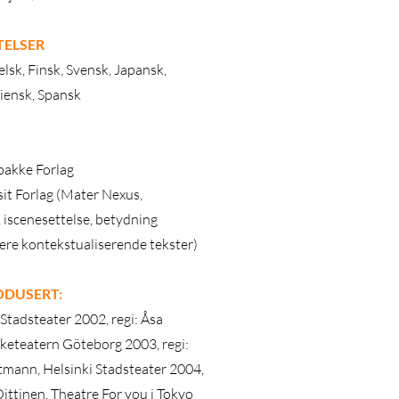
TELSER
lsk, Finsk, Svensk, Japansk,
liensk, Spansk
bakke Forlag
sit Forlag (Mater Nexus,
 iscenesettelse, betydning
lere kontekstualiserende tekster)
ODUSERT:
Stadsteater 2002, regi: Åsa
lketeatern Göteborg 2003, regi:
tmann, Helsinki Stadsteater 2004,
Oittinen,
Theatre For you i Tokyo