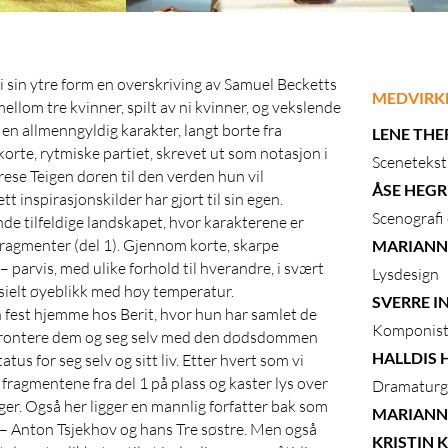
 sin ytre form en overskriving av Samuel Becketts
MEDVIRK
ellom tre kvinner, spilt av ni kvinner, og vekslende
̊r en allmenngyldig karakter, langt borte fra
LENE THE
 korte, rytmiske partiet, skrevet ut som notasjon i
Scenetekst,
rese Teigen døren til den verden hun vil
ÅSE HEGR
t inspirasjonskilder har gjort til sin egen.
Scenografi
nde tilfeldige landskapet, hvor karakterene er
 fragmenter (del 1). Gjennom korte, skarpe
MARIANN
 parvis, med ulike forhold til hverandre, i svært
Lysdesign
esielt øyeblikk med høy temperatur.
SVERRE I
n fest hjemme hos Berit, hvor hun har samlet de
Komponis
 konfrontere dem og seg selv med den dødsdommen
HALLDIS
atus for seg selv og sitt liv. Etter hvert som vi
r fragmentene fra del 1 på plass og kaster lys over
Dramaturg
r. Også her ligger en mannlig forfatter bak som
MARIANN
 – Anton Tsjekhov og hans Tre søstre. Men også
KRISTIN 