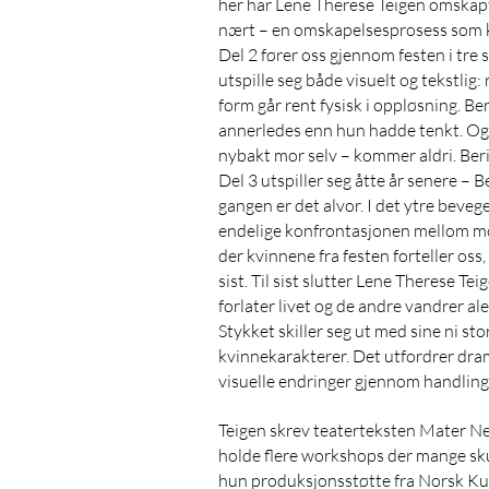
her har Lene Therese Teigen omskapt d
nært – en omskapelsesprosess som k
Del 2 fører oss gjennom festen i tre 
utspille seg både visuelt og tekstlig
form går rent fysisk i oppløsning. Ber
annerledes enn hun hadde tenkt. Og 
nybakt mor selv – kommer aldri. Berit
Del 3 utspiller seg åtte år senere –
gangen er det alvor. I det ytre beve
endelige konfrontasjonen mellom mor
der kvinnene fra festen forteller oss
sist. Til sist slutter Lene Therese Te
forlater livet og de andre vandrer a
Stykket skiller seg ut med sine ni stor
kvinnekarakterer. Det utfordrer dra
visuelle endringer gjennom handling
Teigen skrev teaterteksten Mater Ne
holde flere workshops der mange skue
hun produksjonsstøtte fra Norsk Ku